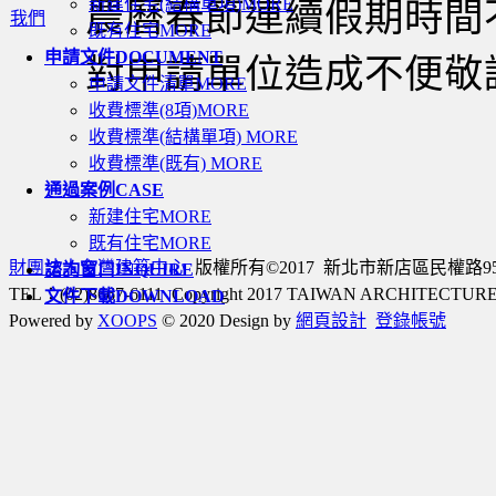
新建住宅(結構單項)
MORE
農曆春節連續假期時間
我們
既有住宅
MORE
申請文件
DOCUMENT
對申請單位造成不便敬
申請文件清單
MORE
收費標準(8項)
MORE
收費標準(結構單項)
MORE
收費標準(既有)
MORE
通過案例
CASE
新建住宅
MORE
既有住宅
MORE
財團法人台灣建築中心
版權所有©2017 新北市新店區民權路95號3樓
諮詢窗口
INQUIRE
TEL：(02)8667-6111 Copyright 2017 TAIWAN ARCHITECTU
文件下載
DOWNLOAD
Powered by
XOOPS
© 2020 Design by
網頁設計
登錄帳號