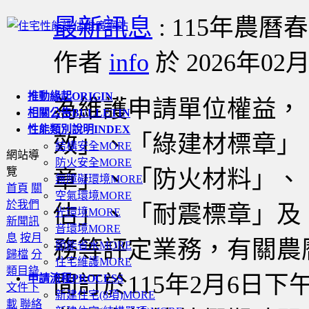
最新訊息
: 115年農
作者
info
於 2026年02月1
推動緣起
ORIGIN
為維護申請單位權益，
相關公告
BULLETIN
性能類別說明
INDEX
效」、「綠建材標章」
結構安全
MORE
網站導
防火安全
MORE
覽
章」、「防火材料」、
無障礙環境
MORE
首頁
關
空氣環境
MORE
於我們
估」、「耐震標章」及
光環境
MORE
新聞訊
音環境
MORE
息
按月
務等評定業務，有關農
節能省水
MORE
歸檔
分
住宅維護
MORE
類目錄
間訂於115年2月6日下午
申請流程
PROCESS
文件下
新建住宅(8項)
MORE
載
聯絡