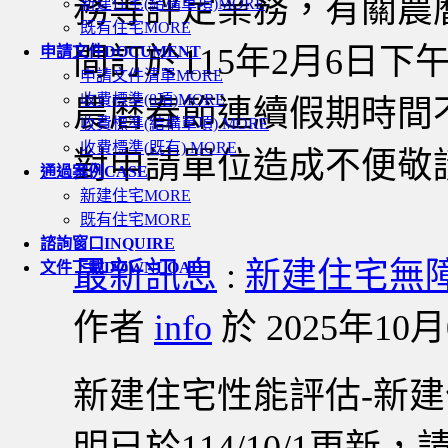
務等評定業務，有關農
新建住宅(結構單項)
MORE
既有住宅
MORE
間訂於115年2月6日下午
申請文件
DOCUMENT
申請文件清單
MORE
收費標準(8項)
MORE
農曆春節連續假期時間
收費標準(結構單項)
MORE
收費標準(既有)
MORE
對申請單位造成不便敬
通過案例
CASE
新建住宅
MORE
既有住宅
MORE
諮詢窗口
INQUIRE
最新訊息
:
新建住宅無
文件下載
DOWNLOAD
作者
info
於 2025年10月0
新建住宅性能評估-新