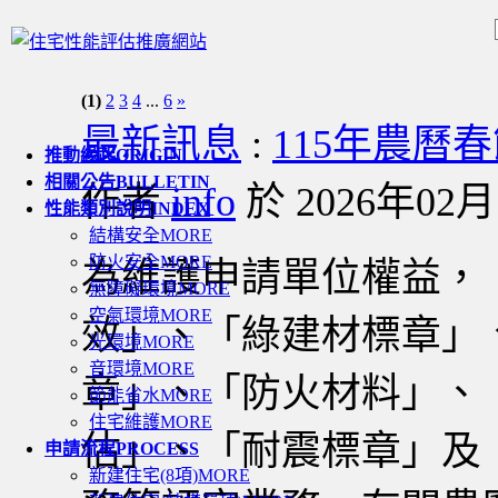
(1)
2
3
4
...
6
»
最新訊息
:
115年農曆
推動緣起
ORIGIN
相關公告
BULLETIN
作者
info
於 2026年02月1
性能類別說明
INDEX
結構安全
MORE
防火安全
MORE
為維護申請單位權益，
無障礙環境
MORE
空氣環境
MORE
效」、「綠建材標章」
光環境
MORE
音環境
MORE
章」、「防火材料」、
節能省水
MORE
住宅維護
MORE
估」、「耐震標章」及
申請流程
PROCESS
新建住宅(8項)
MORE