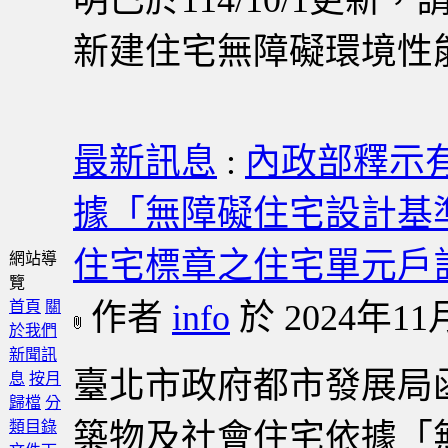
明已於114/10/1更新
新建住宅無障礙環境性
最新訊息
:
內政部釋示
據「無障礙住宅設計基
住宅標章之住宅單元戶
網站導
覽
首頁
關
作者
info
於 2024年11月
於我們
新聞訊
臺北市政府都市發展局
息
按月
歸檔
分
類目錄
築物及社會住宅依據「